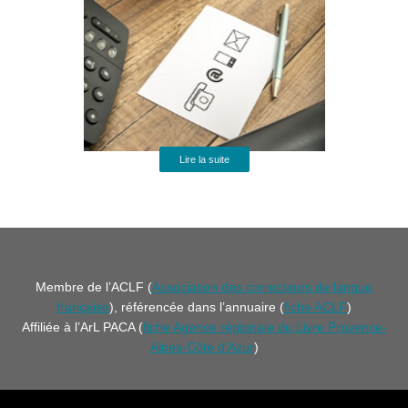
Lire la suite
Membre de l’ACLF (
Association des correcteurs de langue
française
), référencée dans l’annuaire (
fiche ACLF
)
Affiliée à l’ArL PACA (
fiche Agence régionale du Livre Provence-
Alpes-Côte d’Azur
)