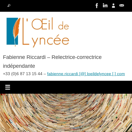
Passer
Recherche
Rechercher
au
pour
contenu
:
Fabienne Riccardi – Relectrice-correctrice
indépendante
+33 (0)6 87 13 15 44 –
fabienne.riccardi [@] loeildelyncee [.] com