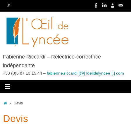
Passer
Recherche
Rechercher
au
pour
contenu
:
Fabienne Riccardi – Relectrice-correctrice
indépendante
+33 (0)6 87 13 15 44 –
fabienne.riccardi [@] loeildelyncee [.] com
Accueil
Devis
Devis