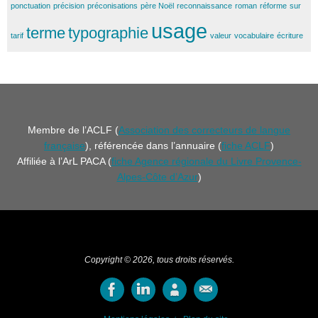
ponctuation
précision
préconisations
père Noël
reconnaissance
roman
réforme
sur
usage
terme
typographie
tarif
valeur
vocabulaire
écriture
Membre de l’ACLF (
Association des correcteurs de langue
française
), référencée dans l’annuaire (
fiche ACLF
)
Affiliée à l’ArL PACA (
fiche Agence régionale du Livre Provence-
Alpes-Côte d’Azur
)
Copyright © 2026, tous droits réservés.