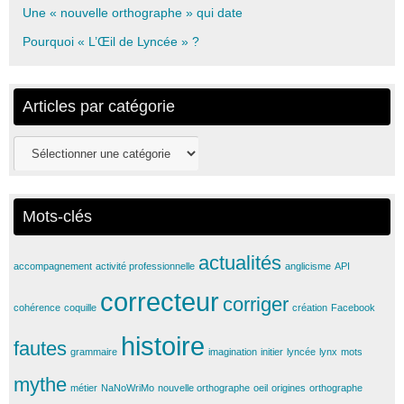
Une « nouvelle orthographe » qui date
Pourquoi « L’Œil de Lyncée » ?
Articles par catégorie
Articles
par
catégorie
Mots-clés
actualités
accompagnement
activité professionnelle
anglicisme
API
correcteur
corriger
cohérence
coquille
création
Facebook
histoire
fautes
grammaire
imagination
initier
lyncée
lynx
mots
mythe
métier
NaNoWriMo
nouvelle orthographe
oeil
origines
orthographe