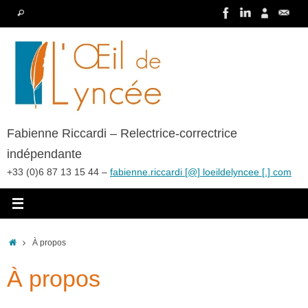
Passer
Recherche
Rechercher
au
pour
contenu
:
Fabienne Riccardi – Relectrice-correctrice
indépendante
+33 (0)6 87 13 15 44 –
fabienne.riccardi [@] loeildelyncee [.] com
Accueil
À propos
À propos