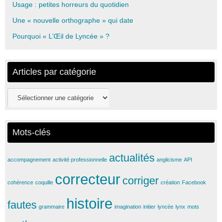
Usage : petites horreurs du quotidien
Une « nouvelle orthographe » qui date
Pourquoi « L’Œil de Lyncée » ?
Articles par catégorie
Articles
par
catégorie
Mots-clés
actualités
accompagnement
activité professionnelle
anglicisme
API
correcteur
corriger
cohérence
coquille
création
Facebook
histoire
fautes
grammaire
imagination
initier
lyncée
lynx
mots