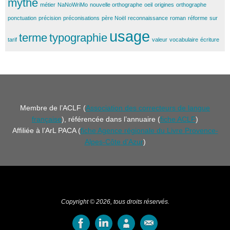
mythe
métier
NaNoWriMo
nouvelle orthographe
oeil
origines
orthographe
ponctuation
précision
préconisations
père Noël
reconnaissance
roman
réforme
sur
usage
terme
typographie
tarif
valeur
vocabulaire
écriture
Membre de l’ACLF (
Association des correcteurs de langue
française
), référencée dans l’annuaire (
fiche ACLF
)
Affiliée à l’ArL PACA (
fiche Agence régionale du Livre Provence-
Alpes-Côte d’Azur
)
Copyright © 2026, tous droits réservés.