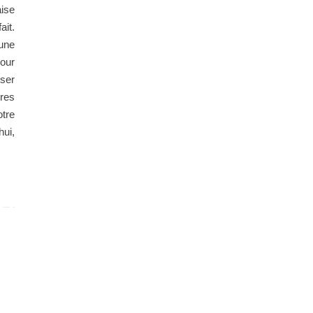
ise
it.
une
our
ser
res
tre
hui,