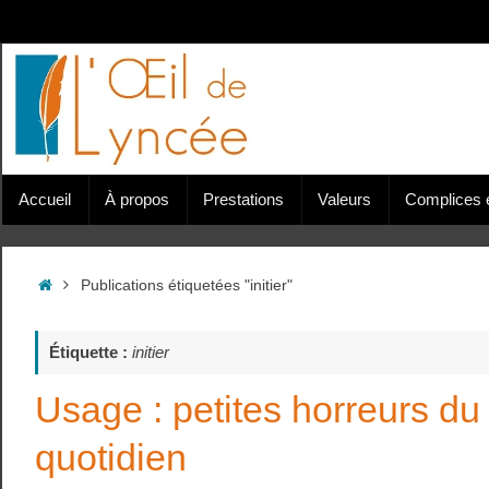
Passer
au
contenu
Passer
Accueil
À propos
Prestations
Valeurs
Complices e
au
contenu
Accueil
Publications étiquetées "initier"
Étiquette :
initier
Usage : petites horreurs du
quotidien