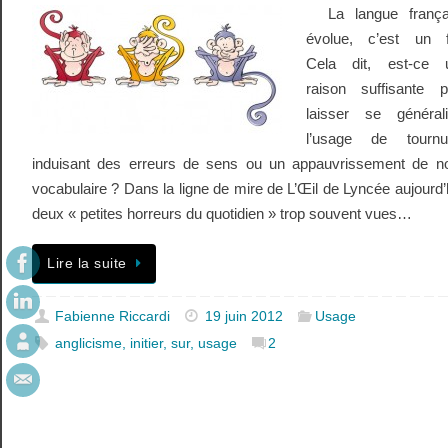
La langue frança
évolue, c’est un fa
Cela dit, est-ce 
raison suffisante p
laisser se générali
l’usage de tournu
induisant des erreurs de sens ou un appauvrissement de no
vocabulaire ? Dans la ligne de mire de L’Œil de Lyncée aujourd’
deux « petites horreurs du quotidien » trop souvent vues…
Lire la suite
Fabienne Riccardi
19 juin 2012
Usage
anglicisme
,
initier
,
sur
,
usage
2