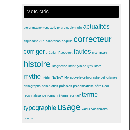
catégorie
Mots-clés
actualités
accompagnement
activité professionnelle
correcteur
anglicisme
API
cohérence
coquille
corriger
fautes
création
Facebook
grammaire
histoire
imagination
initier
lyncée
lynx
mots
mythe
métier
NaNoWriMo
nouvelle orthographe
oeil
origines
orthographe
ponctuation
précision
préconisations
père Noël
terme
reconnaissance
roman
réforme
sur
tarif
usage
typographie
valeur
vocabulaire
écriture