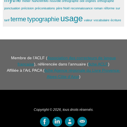
métier
NaNoWriMo
nouvelle orthographe
oeil
origines
orthographe
ponctuation
précision
préconisations
père Noël
reconnaissance
roman
réforme
sur
usage
terme
typographie
tarif
valeur
vocabulaire
écriture
Membre de l’ACLF (
Association des correcteurs de langue
française
), référencée dans l’annuaire (
fiche ACLF
)
Affiliée à l’ArL PACA (
fiche Agence régionale du Livre Provence-
Alpes-Côte d’Azur
)
Copyright © 2026, tous droits réservés.