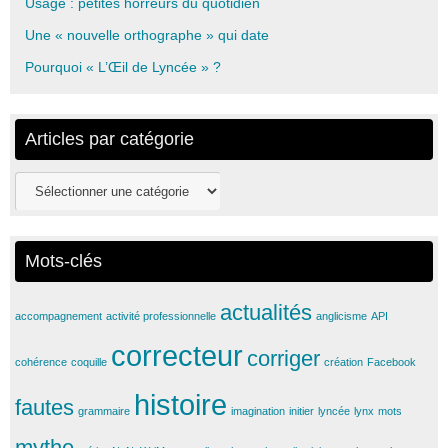
Usage : petites horreurs du quotidien
Une « nouvelle orthographe » qui date
Pourquoi « L’Œil de Lyncée » ?
Articles par catégorie
Articles
par
catégorie
Mots-clés
actualités
accompagnement
activité professionnelle
anglicisme
API
correcteur
corriger
cohérence
coquille
création
Facebook
histoire
fautes
grammaire
imagination
initier
lyncée
lynx
mots
mythe