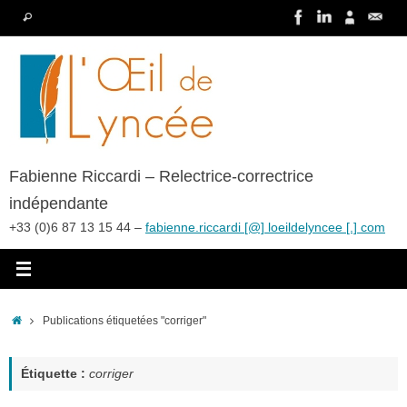
Passer
Recherche
Rechercher
au
pour
contenu
:
Fabienne Riccardi – Relectrice-correctrice
indépendante
+33 (0)6 87 13 15 44 –
fabienne.riccardi [@] loeildelyncee [.] com
Accueil
Publications étiquetées "corriger"
Étiquette :
corriger