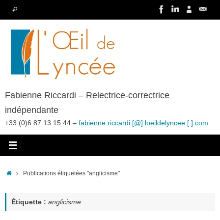
Passer
Recherche
Rechercher
au
pour
contenu
:
Fabienne Riccardi – Relectrice-correctrice
indépendante
+33 (0)6 87 13 15 44 –
fabienne.riccardi [@] loeildelyncee [.] com
Accueil
Publications étiquetées "anglicisme"
Étiquette :
anglicisme