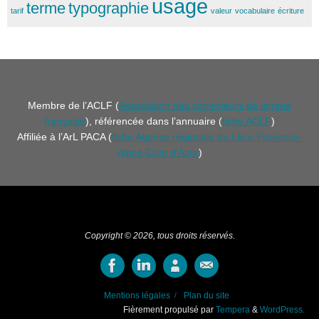
usage
terme
typographie
tarif
valeur
vocabulaire
écriture
Membre de l’ACLF (
Association des correcteurs de langue
française
), référencée dans l’annuaire (
fiche ACLF
)
Affiliée à l’ArL PACA (
fiche Agence régionale du Livre Provence-
Alpes-Côte d’Azur
)
Copyright © 2026, tous droits réservés.
Mentions légales
Plan du site
Fièrement propulsé par
Tempera
&
WordPress.