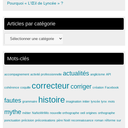
Pourquoi « L’Œil de Lyncée » ?
Articles par catégorie
Articles
par
catégorie
Mots-clés
actualités
accompagnement
activité professionnelle
anglicisme
API
correcteur
corriger
cohérence
coquille
création
Facebook
histoire
fautes
grammaire
imagination
initier
lyncée
lynx
mots
mythe
métier
NaNoWriMo
nouvelle orthographe
oeil
origines
orthographe
ponctuation
précision
préconisations
père Noël
reconnaissance
roman
réforme
sur