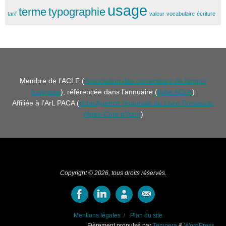
usage
terme
typographie
tarif
valeur
vocabulaire
écriture
Membre de l’ACLF (
Association des correcteurs de langue
française
), référencée dans l’annuaire (
fiche ACLF
)
Affiliée à l’ArL PACA (
fiche Agence régionale du Livre Provence-
Alpes-Côte d’Azur
)
Copyright © 2026, tous droits réservés.
Mentions légales
Plan du site
Fièrement propulsé par
Tempera
&
WordPress.