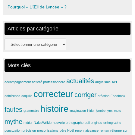
Pourquoi « L’Œil de Lyncée » ?
Articles par catégorie
Articles
par
catégorie
Mots-clés
actualités
accompagnement
activité professionnelle
anglicisme
API
correcteur
corriger
cohérence
coquille
création
Facebook
histoire
fautes
grammaire
imagination
initier
lyncée
lynx
mots
mythe
métier
NaNoWriMo
nouvelle orthographe
oeil
origines
orthographe
ponctuation
précision
préconisations
père Noël
reconnaissance
roman
réforme
sur