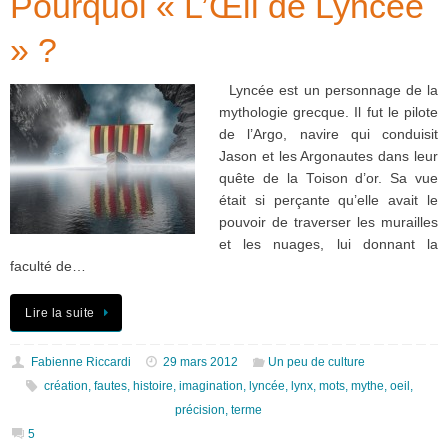
Pourquoi « L’Œil de Lyncée
» ?
Lyncée est un personnage de la
mythologie grecque. Il fut le pilote
de l’Argo, navire qui conduisit
Jason et les Argonautes dans leur
quête de la Toison d’or. Sa vue
était si perçante qu’elle avait le
pouvoir de traverser les murailles
et les nuages, lui donnant la
faculté de…
Lire la suite
Fabienne Riccardi
29 mars 2012
Un peu de culture
création
,
fautes
,
histoire
,
imagination
,
lyncée
,
lynx
,
mots
,
mythe
,
oeil
,
précision
,
terme
5