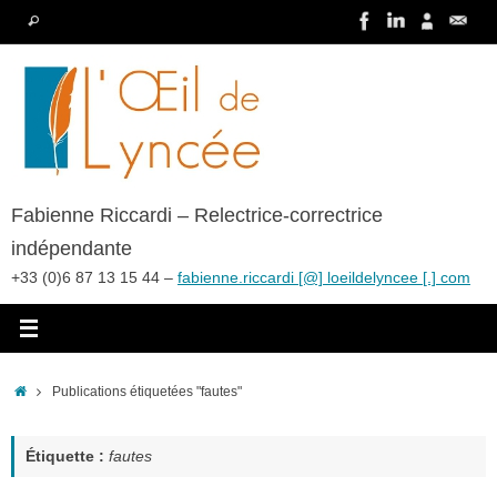
Passer
Recherche
Rechercher
au
pour
contenu
:
Fabienne Riccardi – Relectrice-correctrice
indépendante
+33 (0)6 87 13 15 44 –
fabienne.riccardi [@] loeildelyncee [.] com
Accueil
Publications étiquetées "fautes"
Étiquette :
fautes