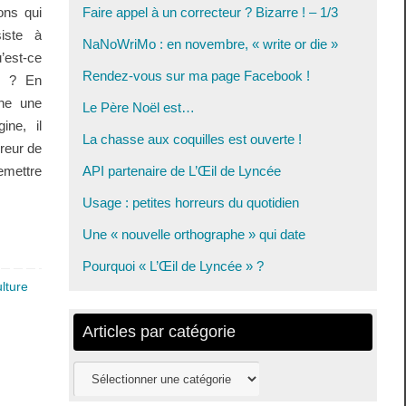
ns qui
Faire appel à un correcteur ? Bizarre ! – 1/3
iste à
NaNoWriMo : en novembre, « write or die »
’est-ce
Rendez-vous sur ma page Facebook !
e ? En
gne une
Le Père Noël est…
ine, il
La chasse aux coquilles est ouverte !
reur de
remettre
API partenaire de L’Œil de Lyncée
Usage : petites horreurs du quotidien
Une « nouvelle orthographe » qui date
Pourquoi « L’Œil de Lyncée » ?
lture
Articles par catégorie
Articles
par