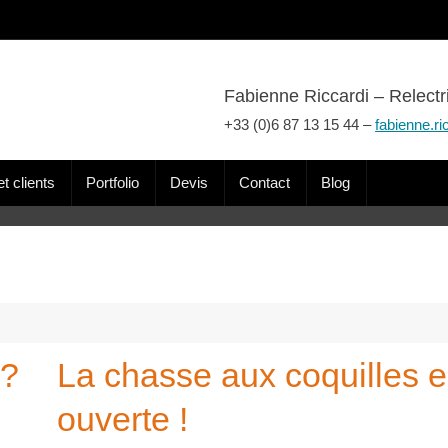
Fabienne Riccardi – Relectr
+33 (0)6 87 13 15 44 –
fabienne.ri
t clients
Portfolio
Devis
Contact
Blog
 ?
La chasse aux coquilles e
ouverte !