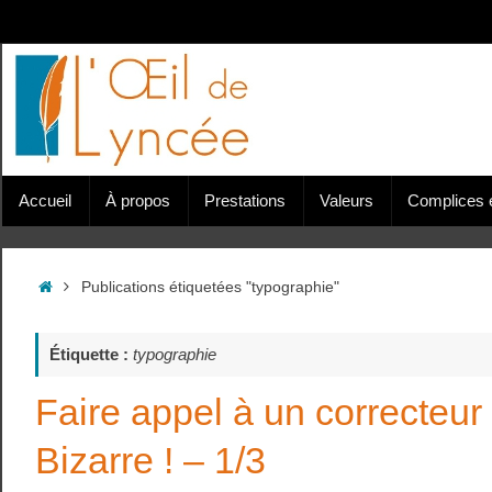
Passer
au
contenu
Passer
Accueil
À propos
Prestations
Valeurs
Complices e
au
contenu
Accueil
Publications étiquetées "typographie"
Étiquette :
typographie
Faire appel à un correcteur
Bizarre ! – 1/3