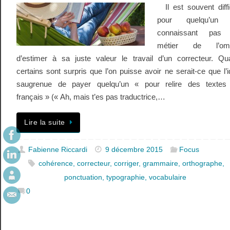
Il est souvent diffi
pour quelqu’un
connaissant pas
métier de l’om
d’estimer à sa juste valeur le travail d’un correcteur. Qu
certains sont surpris que l’on puisse avoir ne serait-ce que l’
saugrenue de payer quelqu’un « pour relire des textes
français » (« Ah, mais t’es pas traductrice,…
Lire la suite
Fabienne Riccardi
9 décembre 2015
Focus
cohérence
,
correcteur
,
corriger
,
grammaire
,
orthographe
,
ponctuation
,
typographie
,
vocabulaire
0