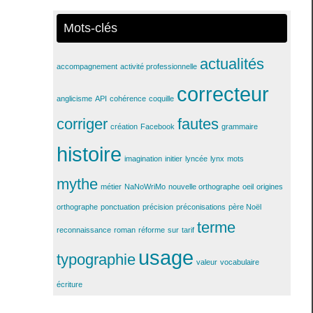
catégorie
Mots-clés
actualités
accompagnement
activité professionnelle
correcteur
anglicisme
API
cohérence
coquille
corriger
fautes
création
Facebook
grammaire
histoire
imagination
initier
lyncée
lynx
mots
mythe
métier
NaNoWriMo
nouvelle orthographe
oeil
origines
orthographe
ponctuation
précision
préconisations
père Noël
terme
reconnaissance
roman
réforme
sur
tarif
usage
typographie
valeur
vocabulaire
écriture