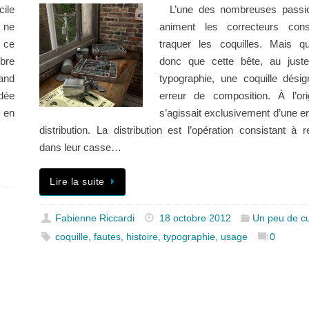
cile
L’une des nombreuses passio
 ne
animent les correcteurs cons
 ce
traquer les coquilles. Mais qu
bre
donc que cette bête, au just
and
typographie, une coquille dési
idée
erreur de composition. À l’orig
 en
s’agissait exclusivement d’une er
distribution. La distribution est l’opération consistant à 
dans leur casse…
Lire la suite
Fabienne Riccardi
18 octobre 2012
Un peu de cu
coquille
,
fautes
,
histoire
,
typographie
,
usage
0