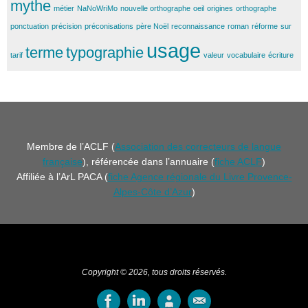
mythe
métier
NaNoWriMo
nouvelle orthographe
oeil
origines
orthographe
ponctuation
précision
préconisations
père Noël
reconnaissance
roman
réforme
sur
usage
terme
typographie
tarif
valeur
vocabulaire
écriture
Membre de l’ACLF (
Association des correcteurs de langue
française
), référencée dans l’annuaire (
fiche ACLF
)
Affiliée à l’ArL PACA (
fiche Agence régionale du Livre Provence-
Alpes-Côte d’Azur
)
Copyright © 2026, tous droits réservés.