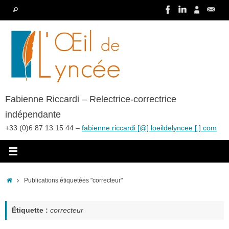
Passer
Recherche
Rechercher
au
pour
contenu
:
Fabienne Riccardi – Relectrice-correctrice
indépendante
+33 (0)6 87 13 15 44 –
fabienne.riccardi [@] loeildelyncee [.] com
Accueil
Publications étiquetées "correcteur"
Étiquette :
correcteur