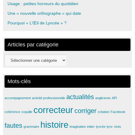
Usage : petites horreurs du quotidien
Une « nouvelle orthographe » qui date
Pourquoi « L’Œil de Lyncée » ?
Articles par catégorie
Articles
par
catégorie
Mots-clés
actualités
accompagnement
activité professionnelle
anglicisme
API
correcteur
corriger
cohérence
coquille
création
Facebook
histoire
fautes
grammaire
imagination
initier
lyncée
lynx
mots