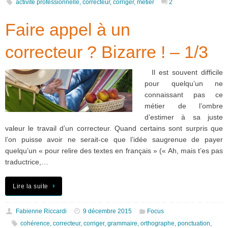
activité professionnelle
,
correcteur
,
corriger
,
métier
2
Faire appel à un
correcteur ? Bizarre ! – 1/3
Il est souvent difficile
pour quelqu’un ne
connaissant pas ce
métier de l’ombre
d’estimer à sa juste
valeur le travail d’un correcteur. Quand certains sont surpris que
l’on puisse avoir ne serait-ce que l’idée saugrenue de payer
quelqu’un « pour relire des textes en français » (« Ah, mais t’es pas
traductrice,…
Lire la suite
Fabienne Riccardi
9 décembre 2015
Focus
cohérence
,
correcteur
,
corriger
,
grammaire
,
orthographe
,
ponctuation
,