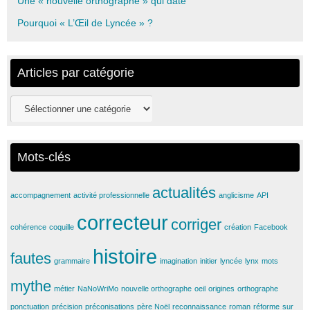
Une « nouvelle orthographe » qui date
Pourquoi « L’Œil de Lyncée » ?
Articles par catégorie
Articles
par
catégorie
Mots-clés
actualités
accompagnement
activité professionnelle
anglicisme
API
correcteur
corriger
cohérence
coquille
création
Facebook
histoire
fautes
grammaire
imagination
initier
lyncée
lynx
mots
mythe
métier
NaNoWriMo
nouvelle orthographe
oeil
origines
orthographe
ponctuation
précision
préconisations
père Noël
reconnaissance
roman
réforme
sur