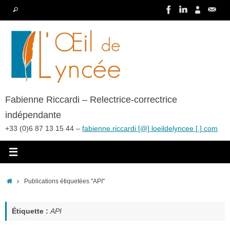
Passer
Recherche
Rechercher
au
pour
contenu
:
Fabienne Riccardi – Relectrice-correctrice
indépendante
+33 (0)6 87 13 15 44 –
fabienne.riccardi [@] loeildelyncee [.] com
Accueil
Publications étiquetées "API"
Étiquette :
API