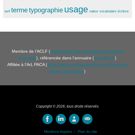
usage
terme
typographie
tarif
valeur
vocabulaire
écriture
Membre de l’ACLF (
Association des correcteurs de langue
française
), référencée dans l’annuaire (
fiche ACLF
)
Affiliée à l’ArL PACA (
fiche Agence régionale du Livre Provence-
Alpes-Côte d’Azur
)
Copyright © 2026, tous droits réservés.
Mentions légales
Plan du site